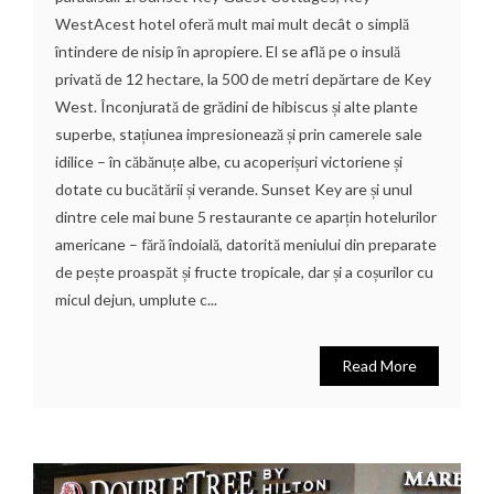
WestAcest hotel oferă mult mai mult decât o simplă
întindere de nisip în apropiere. El se află pe o insulă
privată de 12 hectare, la 500 de metri depărtare de Key
West. Înconjurată de grădini de hibiscus și alte plante
superbe, stațiunea impresionează și prin camerele sale
idilice – în căbănuțe albe, cu acoperișuri victoriene și
dotate cu bucătării și verande. Sunset Key are și unul
dintre cele mai bune 5 restaurante ce aparțin hotelurilor
americane – fără îndoială, datorită meniului din preparate
de pește proaspăt și fructe tropicale, dar și a coșurilor cu
micul dejun, umplute c...
Read More