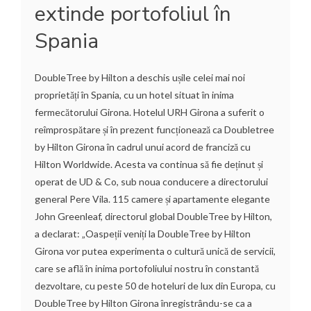
extinde portofoliul în
Spania
DoubleTree by Hilton a deschis ușile celei mai noi
proprietăți în Spania, cu un hotel situat în inima
fermecătorului Girona. Hotelul URH Girona a suferit o
reîmprospătare și în prezent funcționează ca Doubletree
by Hilton Girona în cadrul unui acord de franciză cu
Hilton Worldwide. Acesta va continua să fie deținut și
operat de UD & Co, sub noua conducere a directorului
general Pere Vila. 115 camere și apartamente elegante
John Greenleaf, directorul global DoubleTree by Hilton,
a declarat: „Oaspeții veniți la DoubleTree by Hilton
Girona vor putea experimenta o cultură unică de servicii,
care se află în inima portofoliului nostru în constantă
dezvoltare, cu peste 50 de hoteluri de lux din Europa, cu
DoubleTree by Hilton Girona înregistrându-se ca a