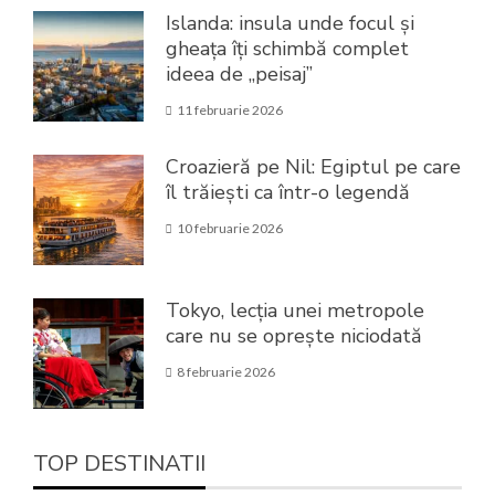
Islanda: insula unde focul și
gheața îți schimbă complet
ideea de „peisaj”
11 februarie 2026
Croazieră pe Nil: Egiptul pe care
îl trăiești ca într-o legendă
10 februarie 2026
Tokyo, lecția unei metropole
care nu se oprește niciodată
8 februarie 2026
TOP DESTINATII