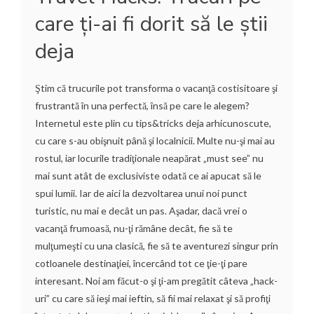
care ţi-ai fi dorit să le ştii
deja
Ştim că trucurile pot transforma o vacanţă costisitoare şi
frustrantă în una perfectă, însă pe care le alegem?
Internetul este plin cu tips&tricks deja arhicunoscute,
cu care s-au obişnuit până şi localnicii. Multe nu-şi mai au
rostul, iar locurile tradiţionale neapărat „must see” nu
mai sunt atât de exclusiviste odată ce ai apucat să le
spui lumii. Iar de aici la dezvoltarea unui noi punct
turistic, nu mai e decât un pas. Aşadar, dacă vrei o
vacanţă frumoasă, nu-ţi rămâne decât, fie să te
mulţumeşti cu una clasică, fie să te aventurezi singur prin
cotloanele destinaţiei, încercând tot ce ţie-ţi pare
interesant. Noi am făcut-o şi ţi-am pregătit câteva „hack-
uri” cu care să ieşi mai ieftin, să fii mai relaxat şi să profiţi