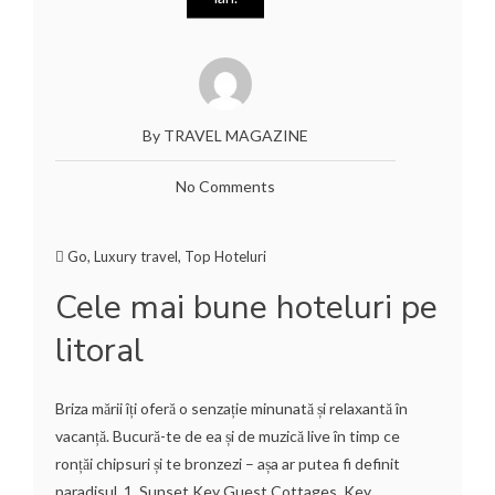
By TRAVEL MAGAZINE
No Comments
Go
,
Luxury travel
,
Top Hoteluri
Cele mai bune hoteluri pe
litoral
Briza mării îți oferă o senzație minunată și relaxantă în
vacanță. Bucură-te de ea și de muzică live în timp ce
ronțăi chipsuri și te bronzezi – așa ar putea fi definit
paradisul. 1. Sunset Key Guest Cottages, Key