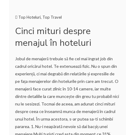
Top Hoteluri
,
Top Travel
Cinci mituri despre
menajul în hoteluri
Jobul de menajeră trebuie să fie cel mai ingrat job din
cadrul oricărui hotel. Te extenuează fizic. Nu o spun din
experiență, ci mai degrabă din relatările și expresiile de
pe fața menajerelor din hotelurile prin care am trecut. O
menajeră face curat zilnic în 10-14 camere, iar multe
dintre detaliile la care muncește din greu tu probabil nici
nu le sesizezi. Tocmai de aceea, am adunat cinci mituri
despre ceea ce înseamnă munca de menajeră în cadrul
unui hotel. În urma acestora, s-ar putea sa-ti schimbi
pararea. 1. Nu-i neapărată nevoie să dai bacșiș unei
menajere Mulți turiști cred asta din moment ce 31%