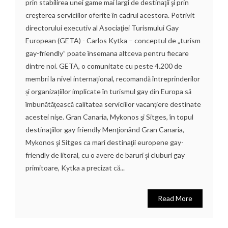
prin stabilirea unei game mai largi de destinaţii şi prin
creşterea serviciilor oferite în cadrul acestora. Potrivit
directorului executiv al Asociaţiei Turismului Gay
European (GETA) - Carlos Kytka – conceptul de „turism
gay-friendly” poate însemana altceva pentru fiecare
dintre noi. GETA, o comunitate cu peste 4.200 de
membri la nivel internațional, recomandă întreprinderilor
și organizațiilor implicate în turismul gay din Europa să
îmbunătăţească calitatea serviciilor vacanţiere destinate
acestei nişe. Gran Canaria, Mykonos şi Sitges, în topul
destinaţiilor gay friendly Menţionând Gran Canaria,
Mykonos şi Sitges ca mari destinaţii europene gay-
friendly de litoral, cu o avere de baruri și cluburi gay
primitoare, Kytka a precizat că...
Read More