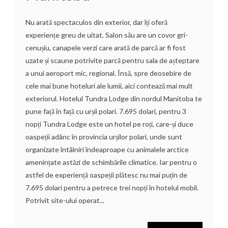
Nu arată spectaculos din exterior, dar îți oferă
experiențe greu de uitat. Salon său are un covor gri-
cenușiu, canapele verzi care arată de parcă ar fi fost
uzate și scaune potrivite parcă pentru sala de așteptare
a unui aeroport mic, regional. Însă, spre deosebire de
cele mai bune hoteluri ale lumii, aici contează mai mult
exteriorul. Hotelul Tundra Lodge din nordul Manitoba te
pune față în față cu urșii polari. 7.695 dolari, pentru 3
nopți Tundra Lodge este un hotel pe roți, care-și duce
oaspeții adânc în provincia urșilor polari, unde sunt
organizate întâlniri îndeaproape cu animalele arctice
amenințate astăzi de schimbările climatice. Iar pentru o
astfel de experiență oaspeții plătesc nu mai puțin de
7.695 dolari pentru a petrece trei nopți în hotelul mobil.
Potrivit site-ului operat...