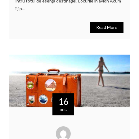
întru totul de esenţa destinaţiei. Locurile în avion Acum
îţi p...
Read More
16
oct.