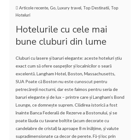
Articole recente
,
Go
,
Luxury travel
,
Top Destinatii
,
Top
Hoteluri
Hotelurile cu cele mai
bune cluburi din lume
Cluburi cu lasere și baruri elegante: aceste hoteluri știu
exact cum să ofere oaspeților și localnicilor o seară
excelentă. Langham Hotel, Boston, Massachusetts,
SUA Poate că Boston nu este cunoscut pentru
petrecăreții nocturni, dar este faimos pentru seria de
baruri elegante și de lux – printre care și Langham’s Bond
Lounge, ce domnește suprem. Clădirea istorică a fost
înainte Banca Federală de Rezerve a Bostonului, și se
poate lăuda cu tavane boltite (acum decorate cu
candelabre de cristal) la aproape 8 m înălțime, și valute
supradimensionate ca decor de perete. Fă-ți loc prin