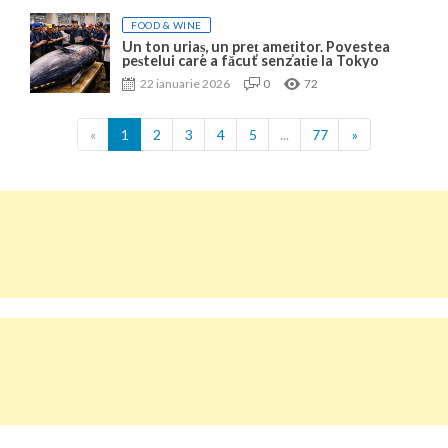
FOOD & WINE
Un ton uriaș, un preț amețitor. Povestea
peștelui care a făcut senzație la Tokyo
22 ianuarie 2026
0
72
«
1
2
3
4
5
...
77
»