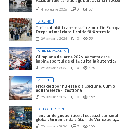
Accidentele care au zguduit aviația în 2025
4 februarie 2026
0
87
AIRLINE
Trei schimbări care rescriu zborul în Europa.
Drepturi mai clare, lichide fără stres la
Heathrow și Wi-Fi gratis cu KLM
29 ianuarie 2026
0
55
GHID DE VACANTA
Olimpiada de Iarnă 2026. Vacanța care
îmbină sportul de elită cu Italia autentică
29 ianuarie 2026
0
175
AIRLINE
Frica de zbor nu este o slăbiciune. Cum o
poți înțelege și gestiona
25 ianuarie 2026
0
192
ARTICOLE RECENTE
Tensiunile geopolitice afectează turismul
global: Groenlanda alături de Venezuela,
Iran, Taiwan și Ucraina
25 ianuarie 2026
0
155