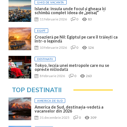
GHID DE VACANTA
Islanda: insula unde focul și gheața îți
schimbă complet ideea de „peisaj”
11 februarie 2026
0
83
EGIPT
Croazieră pe Nil: Egiptul pe care îl trăiești ca
într-o legendă
10 februarie 2026
0
126
DESTINATII
Tokyo, lecția unei metropole care nu se
oprește niciodată
8 februarie 2026
0
263
TOP DESTINATII
AMERICA DE SUD
America de Sud, destinația-vedetă a
vacanțelor din 2026
31 decembrie 2025
0
309