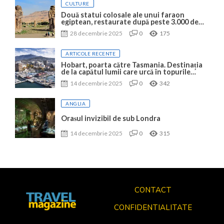
CULTURE
Două statui colosale ale unui faraon
egiptean, restaurate după peste 3.000 de
ani
28 decembrie 2025
0
175
ARTICOLE RECENTE
Hobart, poarta către Tasmania. Destinația
de la capătul lumii care urcă în topurile
mondiale
14 decembrie 2025
0
342
ANGLIA
Orașul invizibil de sub Londra
14 decembrie 2025
0
315
CONTACT
CONFIDENTIALITATE