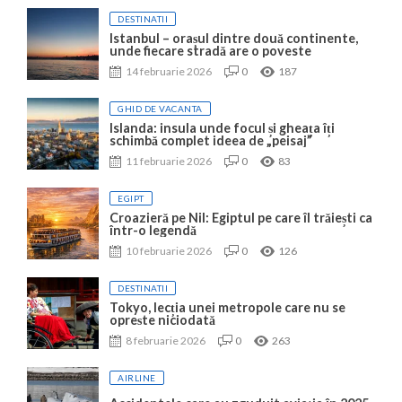
DESTINATII
Istanbul – orașul dintre două continente,
unde fiecare stradă are o poveste
14 februarie 2026
0
187
GHID DE VACANTA
Islanda: insula unde focul și gheața îți
schimbă complet ideea de „peisaj”
11 februarie 2026
0
83
EGIPT
Croazieră pe Nil: Egiptul pe care îl trăiești ca
într-o legendă
10 februarie 2026
0
126
DESTINATII
Tokyo, lecția unei metropole care nu se
oprește niciodată
8 februarie 2026
0
263
AIRLINE