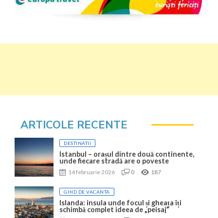
ARTICOLE RECENTE
DESTINATII
Istanbul – orașul dintre două continente,
unde fiecare stradă are o poveste
14 februarie 2026
0
187
GHID DE VACANTA
Islanda: insula unde focul și gheața îți
schimbă complet ideea de „peisaj”