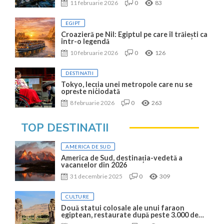
11 februarie 2026
0
83
EGIPT
Croazieră pe Nil: Egiptul pe care îl trăiești ca
într-o legendă
10 februarie 2026
0
126
DESTINATII
Tokyo, lecția unei metropole care nu se
oprește niciodată
8 februarie 2026
0
263
TOP DESTINATII
AMERICA DE SUD
America de Sud, destinația-vedetă a
vacanțelor din 2026
31 decembrie 2025
0
309
CULTURE
Două statui colosale ale unui faraon
egiptean, restaurate după peste 3.000 de
ani