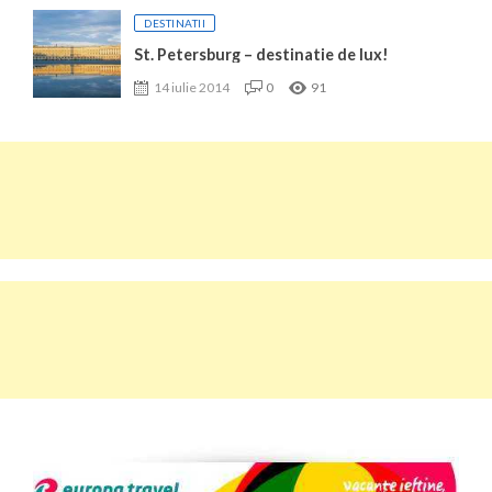
DESTINATII
St. Petersburg – destinatie de lux!
14 iulie 2014
0
91