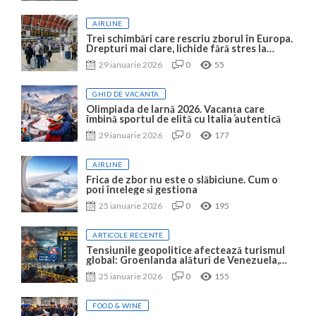
AIRLINE
Trei schimbări care rescriu zborul în Europa.
Drepturi mai clare, lichide fără stres la
Heathrow și Wi-Fi gratis cu KLM
29 ianuarie 2026
0
55
GHID DE VACANTA
Olimpiada de Iarnă 2026. Vacanța care
îmbină sportul de elită cu Italia autentică
29 ianuarie 2026
0
177
AIRLINE
Frica de zbor nu este o slăbiciune. Cum o
poți înțelege și gestiona
25 ianuarie 2026
0
195
ARTICOLE RECENTE
Tensiunile geopolitice afectează turismul
global: Groenlanda alături de Venezuela,
Iran, Taiwan și Ucraina
25 ianuarie 2026
0
155
FOOD & WINE