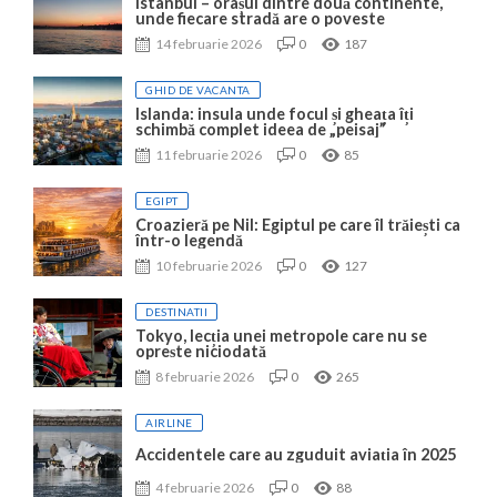
Istanbul – orașul dintre două continente,
unde fiecare stradă are o poveste
14 februarie 2026
0
187
GHID DE VACANTA
Islanda: insula unde focul și gheața îți
schimbă complet ideea de „peisaj”
11 februarie 2026
0
85
EGIPT
Croazieră pe Nil: Egiptul pe care îl trăiești ca
într-o legendă
10 februarie 2026
0
127
DESTINATII
Tokyo, lecția unei metropole care nu se
oprește niciodată
8 februarie 2026
0
265
AIRLINE
Accidentele care au zguduit aviația în 2025
4 februarie 2026
0
88