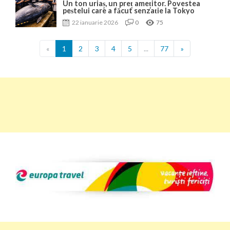
Un ton uriaș, un preț amețitor. Povestea
peștelui care a făcut senzație la Tokyo
22 ianuarie 2026
0
75
«
1
2
3
4
5
...
77
»