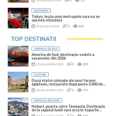
10 februarie 2026
0
127
DESTINATII
Tokyo, lecția unei metropole care nu se
oprește niciodată
8 februarie 2026
0
265
TOP DESTINATII
AMERICA DE SUD
America de Sud, destinația-vedetă a
vacanțelor din 2026
31 decembrie 2025
0
309
CULTURE
Două statui colosale ale unui faraon
egiptean, restaurate după peste 3.000 de
ani
28 decembrie 2025
0
175
ARTICOLE RECENTE
Hobart, poarta către Tasmania. Destinația
de la capătul lumii care urcă în topurile
mondiale
14 decembrie 2025
0
344