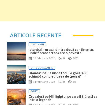
ARTICOLE RECENTE
DESTINATII
Istanbul – orașul dintre două continente,
unde fiecare stradă are o poveste
14 februarie 2026
0
187
GHID DE VACANTA
Islanda: insula unde focul și gheața îți
schimbă complet ideea de „peisaj”
11 februarie 2026
0
85
EGIPT
Croazieră pe Nil: Egiptul pe care îl trăiești ca
într-o legendă