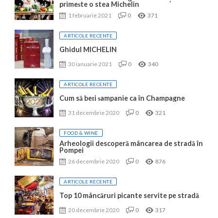
primește o stea Michelin
1 februarie 2021
0
371
ARTICOLE RECENTE
Ghidul MICHELIN
30 ianuarie 2021
0
340
ARTICOLE RECENTE
Cum să beți șampanie ca în Champagne
31 decembrie 2020
0
321
FOOD & WINE
Arheologii descoperă mâncarea de stradă în
Pompei
26 decembrie 2020
0
876
ARTICOLE RECENTE
Top 10 mâncăruri picante servite pe stradă
20 decembrie 2020
0
317