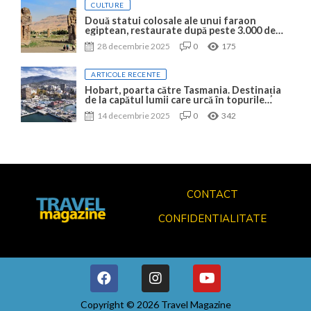
CULTURE
Două statui colosale ale unui faraon
egiptean, restaurate după peste 3.000 de
ani
28 decembrie 2025
0
175
ARTICOLE RECENTE
Hobart, poarta către Tasmania. Destinația
de la capătul lumii care urcă în topurile
mondiale
14 decembrie 2025
0
342
CONTACT
CONFIDENTIALITATE
Copyright © 2026 Travel Magazine