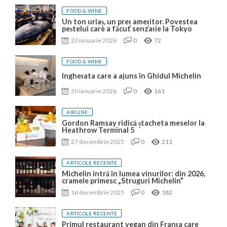
FOOD & WINE
Un ton uriaș, un preț amețitor. Povestea
peștelui care a făcut senzație la Tokyo
22 ianuarie 2026
0
72
FOOD & WINE
Înghețata care a ajuns în Ghidul Michelin
20 ianuarie 2026
0
161
AIRLINE
Gordon Ramsay ridică ștacheta meselor la
Heathrow Terminal 5
27 decembrie 2025
0
211
ARTICOLE RECENTE
Michelin intră în lumea vinurilor: din 2026,
cramele primesc „Struguri Michelin”
16 decembrie 2025
0
182
ARTICOLE RECENTE
Primul restaurant vegan din Franța care