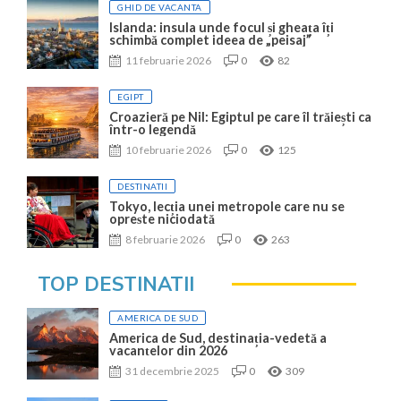
GHID DE VACANTA
Islanda: insula unde focul și gheața îți
schimbă complet ideea de „peisaj”
11 februarie 2026
0
82
EGIPT
Croazieră pe Nil: Egiptul pe care îl trăiești ca
într-o legendă
10 februarie 2026
0
125
DESTINATII
Tokyo, lecția unei metropole care nu se
oprește niciodată
8 februarie 2026
0
263
TOP DESTINATII
AMERICA DE SUD
America de Sud, destinația-vedetă a
vacanțelor din 2026
31 decembrie 2025
0
309