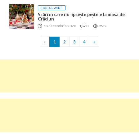
FOOD & WINE
9 țări în care nu lipsește peștele la masa de
Crăciun
18 decembrie 2020
0
298
«
1
2
3
4
»