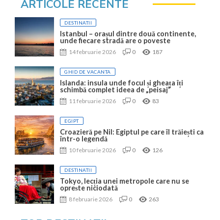
ARTICOLE RECENTE
DESTINATII
Istanbul – orașul dintre două continente,
unde fiecare stradă are o poveste
14 februarie 2026
0
187
GHID DE VACANTA
Islanda: insula unde focul și gheața îți
schimbă complet ideea de „peisaj”
11 februarie 2026
0
83
EGIPT
Croazieră pe Nil: Egiptul pe care îl trăiești ca
într-o legendă
10 februarie 2026
0
126
DESTINATII
Tokyo, lecția unei metropole care nu se
oprește niciodată
8 februarie 2026
0
263