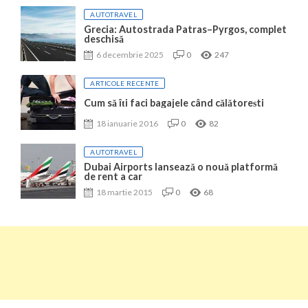
AUTOTRAVEL
Grecia: Autostrada Patras–Pyrgos, complet
deschisă
6 decembrie 2025
0
247
ARTICOLE RECENTE
Cum să îți faci bagajele când călătorești
18 ianuarie 2016
0
82
AUTOTRAVEL
Dubai Airports lansează o nouă platformă
de rent a car
18 martie 2015
0
68