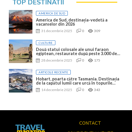
TOP DESTINATII
AMERICA DE SUD
America de Sud, destinația-vedetă a
vacanțelor din 2026
31 decembrie 2025
0
309
CULTURE
Două statui colosale ale unui faraon
egiptean, restaurate după peste 3.000 de
ani
28 decembrie 2025
0
175
ARTICOLE RECENTE
Hobart, poarta către Tasmania. Destinația
de la capătul lumii care urcă în topurile
mondiale
14 decembrie 2025
0
343
CONTACT