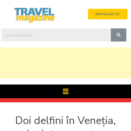
ABONEAZA-TE!
Doi delfini în Veneția,