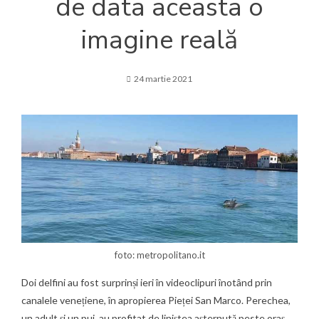
de data aceasta o
imagine reală
24 martie 2021
foto: metropolitano.it
Doi delfini au fost surprinși ieri în videoclipuri înotând prin
canalele venețiene, în apropierea Pieței San Marco. Perechea,
un adult și un pui, au profitat de liniștea așternută peste oraș,