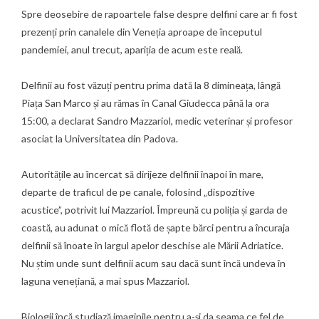
Spre deosebire de rapoartele false despre delfini care ar fi fost
prezenți prin canalele din
Veneția
aproape de începutul
pandemiei, anul trecut, apariția de acum este reală.
Delfinii au fost văzuți pentru prima dată la 8 dimineața, lângă
Piața San Marco și au rămas în Canal Giudecca până la ora
15:00, a declarat Sandro Mazzariol, medic veterinar și profesor
asociat la Universitatea din Padova.
Autoritățile au încercat să dirijeze delfinii înapoi în mare,
departe de traficul de pe canale, folosind „dispozitive
acustice”, potrivit lui Mazzariol. Împreună cu poliția și garda de
coastă, au adunat o mică flotă de șapte bărci pentru a încuraja
delfinii să înoate în largul apelor deschise ale Mării Adriatice.
Nu știm unde sunt delfinii acum sau dacă sunt încă undeva în
laguna venețiană, a mai spus Mazzariol.
Biologii încă studiază imaginile pentru a-și da seama ce fel de