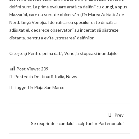
delfini sunt. La prima evaluare arată ca delfinii cu dungi, a spus
Mazzariol, care nu sunt de obicei văzuți în Marea Adriatică de
Nord, lângă Veneția. Identificarea speciilor este dificilă, a
adăugat el, deoarece observatorii au încercat să păstreze
distanța, pentru a evita „stresarea” delfinilor.
Citește și
Pentru prima dată, Veneția stopează inundațiile
Post Views:
209
Posted in
Destinatii
,
Italia
,
News
Tagged in
Piața San Marco
Prev
Se reaprinde scandalul sculpturilor Partenonului