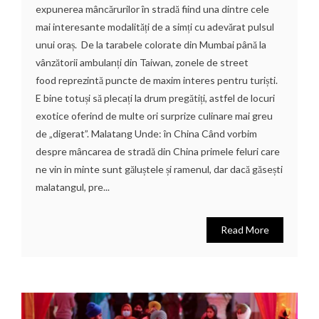
expunerea mâncărurilor în stradă fiind una dintre cele
mai interesante modalități de a simți cu adevărat pulsul
unui oraș. De la tarabele colorate din Mumbai până la
vânzătorii ambulanți din Taiwan, zonele de street
food reprezintă puncte de maxim interes pentru turiști.
E bine totuși să plecați la drum pregătiți, astfel de locuri
exotice oferind de multe ori surprize culinare mai greu
de „digerat”. Malatang Unde: în China Când vorbim
despre mâncarea de stradă din China primele feluri care
ne vin in minte sunt găluștele și ramenul, dar dacă găsești
malatangul, pre...
Read More