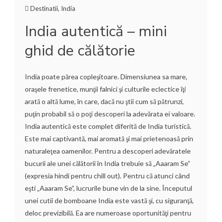
Destinatii
,
India
India autentică – mini
ghid de călătorie
India poate părea copleşitoare. Dimensiunea sa mare,
oraşele frenetice, munţii falnici şi culturile eclectice îţi
arată o altă lume, în care, dacă nu ştii cum să pătrunzi,
puţin probabil să o poţi descoperi la adevărata ei valoare.
India autentică este complet diferită de India turistică.
Este mai captivantă, mai aromată şi mai prietenoasă prin
naturaleţea oamenilor. Pentru a descoperi adevăratele
bucurii ale unei călătorii în India trebuie să „Aaaram Se”
(expresia hindi pentru chill out). Pentru că atunci când
eşti „Aaaram Se”, lucrurile bune vin de la sine. Începutul
unei cutii de bomboane India este vastă şi, cu siguranţă,
deloc previzibilă. Ea are numeroase oportunităţi pentru