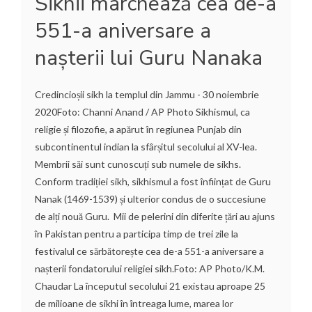
Sikhii marchează cea de-a
551-a aniversare a
nașterii lui Guru Nanaka
Credincioșii sikh la templul din Jammu - 30 noiembrie
2020Foto: Channi Anand / AP Photo Sikhismul, ca
religie și filozofie, a apărut în regiunea Punjab din
subcontinentul indian la sfârșitul secolului al XV-lea.
Membrii săi sunt cunoscuți sub numele de sikhs.
Conform tradiției sikh, sikhismul a fost înființat de Guru
Nanak (1469-1539) și ulterior condus de o succesiune
de alți nouă Guru. Mii de pelerini din diferite țări au ajuns
în Pakistan pentru a participa timp de trei zile la
festivalul ce sărbătorește cea de-a 551-a aniversare a
nașterii fondatorului religiei sikh.Foto: AP Photo/K.M.
Chaudar La începutul secolului 21 existau aproape 25
de milioane de sikhi în întreaga lume, marea lor