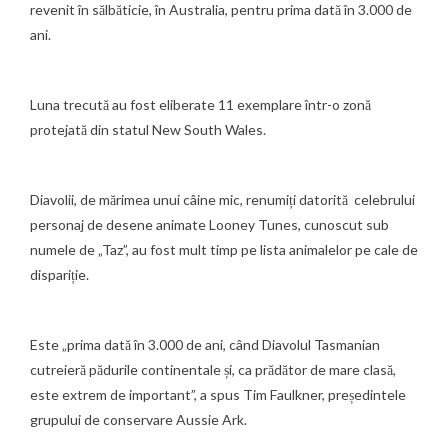
revenit în sălbăticie, în Australia, pentru prima dată în 3.000 de
ani.
Luna trecută au fost eliberate 11 exemplare într-o zonă
protejată din statul New South Wales.
Diavolii, de mărimea unui câine mic, renumiți datorită celebrului
personaj de desene animate Looney Tunes, cunoscut sub
numele de „
Taz
”, au fost mult timp pe lista animalelor pe cale de
dispariție.
Este „prima dată în 3.000 de ani, când Diavolul Tasmanian
cutreieră pădurile continentale și, ca prădător de mare clasă,
este extrem de important”, a spus Tim Faulkner, președintele
grupului de conservare
Aussie Ark
.