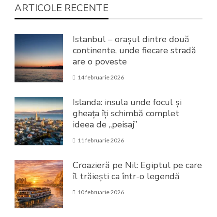
ARTICOLE RECENTE
Istanbul – orașul dintre două
continente, unde fiecare stradă
are o poveste
14 februarie 2026
Islanda: insula unde focul și
gheața îți schimbă complet
ideea de „peisaj”
11 februarie 2026
Croazieră pe Nil: Egiptul pe care
îl trăiești ca într-o legendă
10 februarie 2026