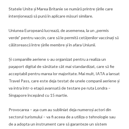
Statele Unite și Marea Britanie se numără printre țările care
intenționează să pună în aplicare măsuri similare.
Uniunea Europeană lucrează, de asemenea, la un „permis
verde” pentru vaccin, care să le permită cetățenilor vaccinați să
călătorească între țările membre și în afara Uniunii.
Și companiile aeriene s-au organizat pentru a realiza un
pașaport digital de sănătate cât mai standardizat, care să fie
acceptabil pentru marea lor majoritate. Mai mult, IATA a lansat
Travel Pass, care este deja testat de unele companii aeriene și
va intra într-o etapă avansată de testare pe ruta Londra –
Singapore începând cu 15 martie.
Provocarea – așa cum au subliniat deja numeroși actori din
sectorul turismului – va fi aceea de a utiliza o tehnologie sau
de a adopta un instrument care să garanteze un sistem