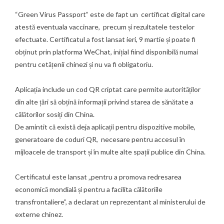
“Green Virus Passport” este de fapt un certificat digital care
atestă eventuala vaccinare, precum și rezultatele testelor
efectuate. Certificatul a fost lansat ieri, 9 martie și poate fi
obținut prin platforma WeChat, inițial fiind disponibilă numai
pentru cetățenii chinezi și nu va fi obligatoriu.
Aplicația include un cod QR criptat care permite autorităților
din alte țări să obțină informații privind starea de sănătate a
călătorilor sosiți din China.
De amintit că există deja aplicații pentru dispozitive mobile,
generatoare de
coduri QR
, necesare pentru accesul în
mijloacele de transport și în multe alte spații publice din China.
Certificatul este lansat „pentru a promova redresarea
economică mondială și pentru a facilita călătoriile
transfrontaliere”, a declarat un reprezentant al ministerului de
externe chinez.