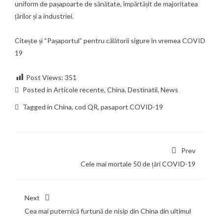
uniform de pașapoarte de sănătate, împărtășit de majoritatea
țărilor și a industriei.
Citește și
“Pașaportul” pentru călătorii sigure în vremea COVID
19
Post Views:
351
Posted in
Articole recente
,
China
,
Destinatii
,
News
Tagged in
China
,
cod QR
,
pasaport COVID-19
Prev
Cele mai mortale 50 de țări COVID-19
Next
Cea mai puternică furtună de nisip din China din ultimul