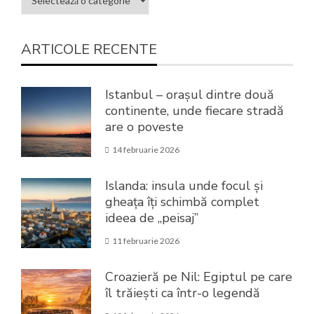
ARTICOLE RECENTE
Istanbul – orașul dintre două
continente, unde fiecare stradă
are o poveste
14 februarie 2026
Islanda: insula unde focul și
gheața îți schimbă complet
ideea de „peisaj”
11 februarie 2026
Croazieră pe Nil: Egiptul pe care
îl trăiești ca într-o legendă