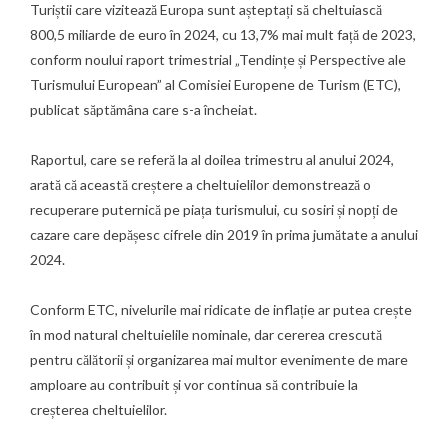
Turiștii care vizitează Europa sunt așteptați să cheltuiască
800,5 miliarde de euro în 2024, cu 13,7% mai mult față de 2023,
conform noului raport trimestrial „Tendințe și Perspective ale
Turismului European” al
Comisiei Europene de Turism
(ETC),
publicat săptămâna care s-a încheiat.
Raportul, care se referă la al doilea trimestru al anului 2024,
arată că această creștere a cheltuielilor demonstrează o
recuperare puternică pe piața turismului, cu sosiri și nopți de
cazare care depășesc cifrele din 2019 în prima jumătate a anului
2024.
Conform ETC, nivelurile mai ridicate de inflație ar putea crește
în mod natural cheltuielile nominale, dar cererea crescută
pentru călătorii și organizarea mai multor evenimente de mare
amploare au contribuit și vor continua să contribuie la
creșterea cheltuielilor.