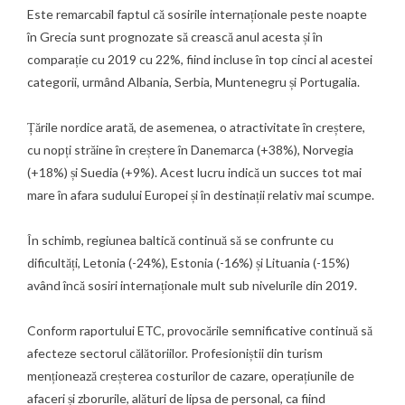
Este remarcabil faptul că sosirile internaționale peste noapte
în Grecia sunt prognozate să crească anul acesta și în
comparație cu 2019 cu 22%, fiind incluse în top cinci al acestei
categorii, urmând Albania, Serbia, Muntenegru și Portugalia.
Țările nordice arată, de asemenea, o atractivitate în creștere,
cu nopți străine în creștere în Danemarca (+38%), Norvegia
(+18%) și Suedia (+9%). Acest lucru indică un succes tot mai
mare în afara sudului Europei și în destinații relativ mai scumpe.
În schimb, regiunea baltică continuă să se confrunte cu
dificultăți, Letonia (-24%), Estonia (-16%) și Lituania (-15%)
având încă sosiri internaționale mult sub nivelurile din 2019.
Conform raportului ETC, provocările semnificative continuă să
afecteze sectorul călătoriilor. Profesioniștii din turism
menționează creșterea costurilor de cazare, operațiunile de
afaceri și zborurile, alături de lipsa de personal, ca fiind