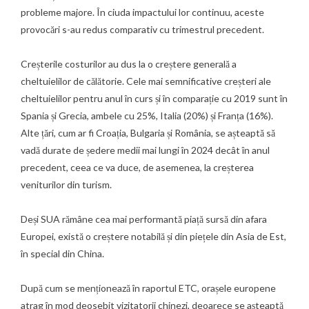
probleme majore. În ciuda impactului lor continuu, aceste
provocări s-au redus comparativ cu trimestrul precedent.
Creșterile costurilor au dus la o creștere generală a
cheltuielilor de călătorie. Cele mai semnificative creșteri ale
cheltuielilor pentru anul în curs și în comparație cu 2019 sunt în
Spania și Grecia, ambele cu 25%, Italia (20%) și Franța (16%).
Alte țări, cum ar fi Croația, Bulgaria și România, se așteaptă să
vadă durate de ședere medii mai lungi în 2024 decât în anul
precedent, ceea ce va duce, de asemenea, la creșterea
veniturilor din turism.
Deși SUA rămâne cea mai performantă piață sursă din afara
Europei, există o creștere notabilă și din piețele din Asia de Est,
în special din China.
După cum se menționează în raportul ETC, orașele europene
atrag în mod deosebit vizitatorii chinezi, deoarece se așteaptă