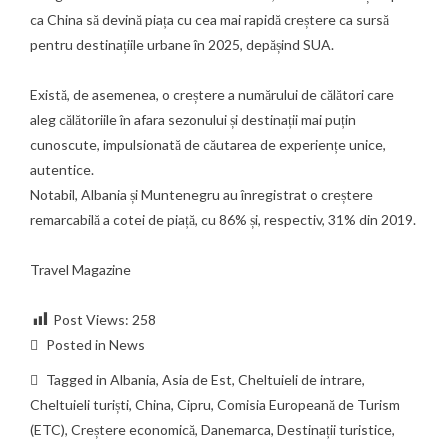
ca China să devină piața cu cea mai rapidă creștere ca sursă
pentru destinațiile urbane în 2025, depășind SUA.
Există, de asemenea, o creștere a numărului de călători care
aleg călătoriile în afara sezonului și destinații mai puțin
cunoscute, impulsionată de căutarea de experiențe unice,
autentice.
Notabil, Albania și Muntenegru au înregistrat o creștere
remarcabilă a cotei de piață, cu 86% și, respectiv, 31% din 2019.
Travel Magazine
Post Views:
258
Posted in
News
Tagged in
Albania
,
Asia de Est
,
Cheltuieli de intrare
,
Cheltuieli turiști
,
China
,
Cipru
,
Comisia Europeană de Turism
(ETC)
,
Creștere economică
,
Danemarca
,
Destinații turistice
,