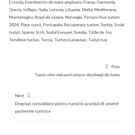
Estonia
,
Evenimente de mare amploare
,
Franța
,
Germania
,
Grecia
,
Inflație
,
Italia
,
Letonia
,
Lituania
,
Malta
,
Mediterana
,
Muntenegru
,
Nopți de cazare
,
Norvegia
,
Perspective turism
2024
,
Piețe sursă
,
Portugalia
,
Recuperare turism
,
Serbia
,
Sosiri
turiști
,
Spania
,
SUA
,
Sudul Europei
,
Suedia
,
Țările de Jos
,
Tendințe turism
,
Turcia
,
Turism European
,
Turiști ruși
Prev
Topul celor mai periculoase destinații din lume
Next
Drepturi consolidate pentru turiști în acordul UE privind
pachetele turistice