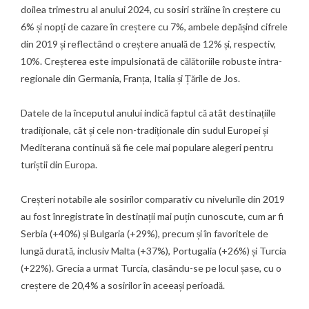
doilea trimestru al anului 2024, cu sosiri străine în creștere cu
6% și nopți de cazare în creștere cu 7%, ambele depășind cifrele
din 2019 și reflectând o creștere anuală de 12% și, respectiv,
10%. Creșterea este impulsionată de călătoriile robuste intra-
regionale din Germania, Franța, Italia și Țările de Jos.
Datele de la începutul anului indică faptul că atât destinațiile
tradiționale, cât și cele non-tradiționale din sudul Europei și
Mediterana continuă să fie cele mai populare alegeri pentru
turiștii din Europa.
Creșteri notabile ale sosirilor comparativ cu nivelurile din 2019
au fost înregistrate în destinații mai puțin cunoscute, cum ar fi
Serbia (+40%) și Bulgaria (+29%), precum și în favoritele de
lungă durată, inclusiv Malta (+37%), Portugalia (+26%) și Turcia
(+22%). Grecia a urmat Turcia, clasându-se pe locul șase, cu o
creștere de 20,4% a sosirilor în aceeași perioadă.