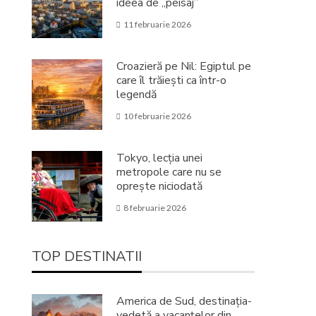
ideea de „peisaj”
11 februarie 2026
Croazieră pe Nil: Egiptul pe
care îl trăiești ca într-o
legendă
10 februarie 2026
Tokyo, lecția unei
metropole care nu se
oprește niciodată
8 februarie 2026
TOP DESTINATII
America de Sud, destinația-
vedetă a vacanțelor din