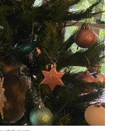
to: cdnph.upi.com