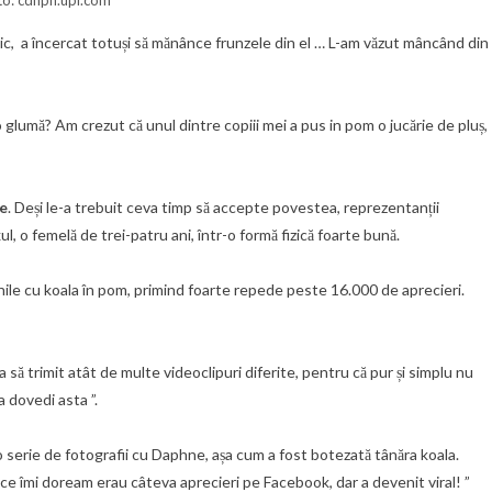
tic, a încercat totuși să mănânce frunzele din el … L-am văzut mâncând din
umă? Am crezut că unul dintre copiii mei a pus in pom o jucărie de pluș,
ue
. Deși le-a trebuit ceva timp să accepte povestea, reprezentanții
țul, o femelă de trei-patru ani, într-o formă fizică foarte bună.
nile cu koala în pom, primind foarte repede peste 16.000 de aprecieri.
 să trimit atât de multe videoclipuri diferite, pentru că pur și simplu nu
a dovedi asta ”.
rie de fotografii cu Daphne, așa cum a fost botezată tânăra koala.
ce îmi doream erau câteva aprecieri pe Facebook, dar a devenit viral! ”