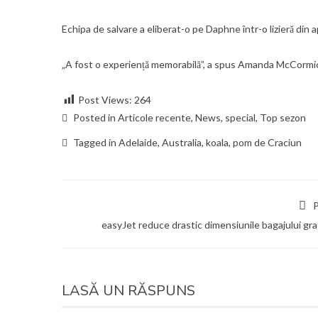
Echipa de salvare a eliberat-o pe Daphne într-o lizieră din 
„A fost o experiență memorabilă”, a spus Amanda McCormic
Post Views:
264
Posted in
Articole recente
,
News
,
special
,
Top sezon
Tagged in
Adelaide
,
Australia
,
koala
,
pom de Craciun
P
easyJet reduce drastic dimensiunile bagajului gra
LASĂ UN RĂSPUNS