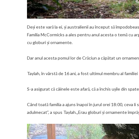
Deși este vară la ei, și australienii au început să împodobea
Familia McCormicks a ales pentru anul acesta o temă cu argin
cu globuri și ornamente.
Dar anul acesta pomul lor de Crăciun a căpătat un ornamen
Taylah, în vârstă de 16 ani, a fost ultimul membru al familiei
S-a asigurat că câinele este afară, că a închis ușile din spate 
Când toată familia a ajuns înapoi în jurul orei 18:00, ceva li
adulmecat”, a spus Taylah.„Erau globuri și ornamente împrăș