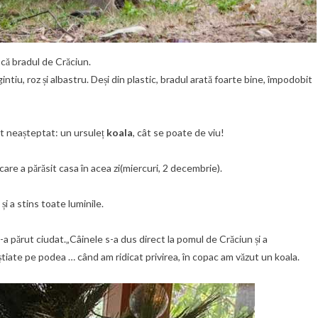
scă bradul de Crăciun.
tiu, roz și albastru. Deși din plastic, bradul arată foarte bine, împodobit
t neașteptat: un ursuleț
koala
, cât se poate de viu!
 care a părăsit casa în acea zi(miercuri, 2 decembrie).
și a stins toate luminile.
 s-a părut ciudat.„Câinele s-a dus direct la pomul de Crăciun și a
tiate pe podea … când am ridicat privirea, în copac am văzut un koala.