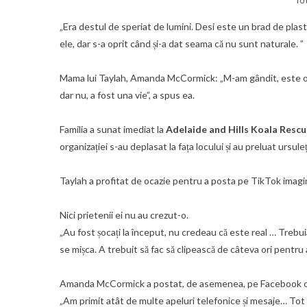
„Era destul de speriat de lumini. Desi este un brad de plas
ele, dar s-a oprit când și-a dat seama că nu sunt naturale. ”
Mama lui Taylah, Amanda McCormick: „M-am gândit, este o gl
dar nu, a fost una vie”, a spus ea.
Familia a sunat imediat la
Adelaide and Hills Koala Resc
organizației s-au deplasat la fața locului și au preluat ursule
Taylah a profitat de ocazie pentru a posta pe TikTok imagi
Nici prietenii ei nu au crezut-o.
„Au fost șocați la început, nu credeau că este real … Trebuia
se mișca. A trebuit să fac să clipească de câteva ori pentru 
Amanda McCormick a postat, de asemenea, pe Facebook o se
„Am primit atât de multe apeluri telefonice și mesaje… Tot 