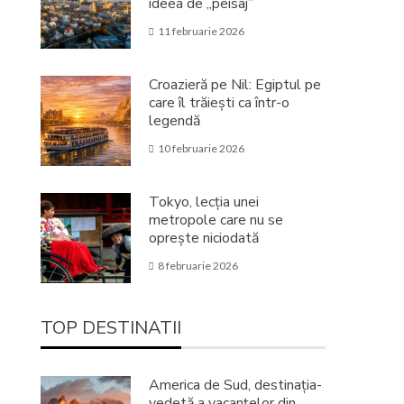
ideea de „peisaj”
11 februarie 2026
Croazieră pe Nil: Egiptul pe
care îl trăiești ca într-o
legendă
10 februarie 2026
Tokyo, lecția unei
metropole care nu se
oprește niciodată
8 februarie 2026
TOP DESTINATII
America de Sud, destinația-
vedetă a vacanțelor din