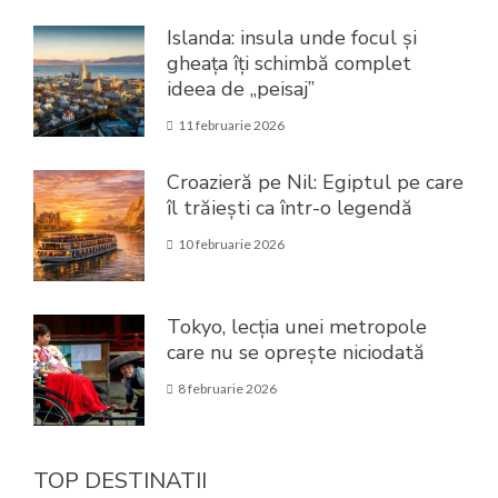
Islanda: insula unde focul și
gheața îți schimbă complet
ideea de „peisaj”
11 februarie 2026
Croazieră pe Nil: Egiptul pe care
îl trăiești ca într-o legendă
10 februarie 2026
Tokyo, lecția unei metropole
care nu se oprește niciodată
8 februarie 2026
TOP DESTINATII