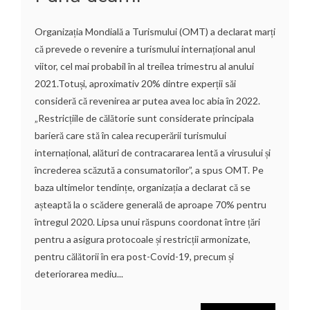
Organizația Mondială a Turismului (OMT) a declarat marți
că prevede o revenire a turismului internațional anul
viitor, cel mai probabil în al treilea trimestru al anului
2021.Totuși, aproximativ 20% dintre experții săi
consideră că revenirea ar putea avea loc abia în 2022.
„Restricțiile de călătorie sunt considerate principala
barieră care stă în calea recuperării turismului
internațional, alături de contracararea lentă a virusului și
încrederea scăzută a consumatorilor”, a spus OMT. Pe
baza ultimelor tendințe, organizația a declarat că se
așteaptă la o scădere generală de aproape 70% pentru
întregul 2020. Lipsa unui răspuns coordonat între țări
pentru a asigura protocoale și restricții armonizate,
pentru călătorii în era post-Covid-19, precum și
deteriorarea mediu...