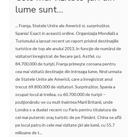
lume sunt…
... Franţa, Statele Unite ale Americii si, surprinzător,
Spania! Exact in această ordine. Organizaţia Mondială a
Turismului a lansat recent un raport privind destinaţiile
turistice de top ale anului 2013, în funcţie de numărul de
vizitatori înregistrat de fiecare ţară. Astfel, cu
84.700.000 de turişti, Franţa primeşte coroana pentru
cea mai vizitată destinaţie din întreaga lume, fiind urmata
de Statele Unite ale Americii, care a înregistrat anul
trecut 69.800.000 de vizitatori. Surprinzător, Spania a
ocupat locul al treilea, cu 60.700.000 de turişti –
poziţionându-se cu mult înaintea Marii Britanii, unde
Londra s-a duelat recent cu Paris pentru titulatura de
cel mai puternic oraş turistic de pe Pământ. China se află
pe locul patru în cele mai vizitate ţări ale lumii, cu 55.7
milioane de t...