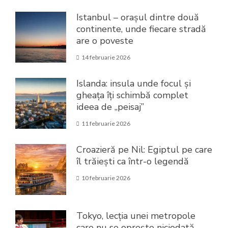
Istanbul – orașul dintre două
continente, unde fiecare stradă
are o poveste
14 februarie 2026
Islanda: insula unde focul și
gheața îți schimbă complet
ideea de „peisaj”
11 februarie 2026
Croazieră pe Nil: Egiptul pe care
îl trăiești ca într-o legendă
10 februarie 2026
Tokyo, lecția unei metropole
care nu se oprește niciodată