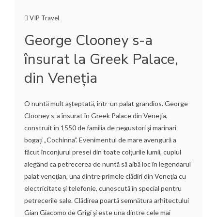
VIP Travel
George Clooney s-a
însurat la Greek Palace,
din Veneţia
O nuntă mult aşteptată, într-un palat grandios. George
Clooney s-a însurat în Greek Palace din Veneţia,
construit în 1550 de familia de negustori şi marinari
bogați „Cochinna”. Evenimentul de mare avengură a
făcut înconjurul presei din toate colţurile lumii, cuplul
alegând ca petrecerea de nuntă să aibă loc în legendarul
palat veneţian, una dintre primele clădiri din Veneţia cu
electricitate şi telefonie, cunoscută în special pentru
petrecerile sale. Clădirea poartă semnătura arhitectului
Gian Giacomo de Grigi şi este una dintre cele mai