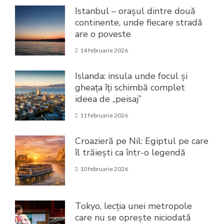
Istanbul – orașul dintre două
continente, unde fiecare stradă
are o poveste
14 februarie 2026
Islanda: insula unde focul și
gheața îți schimbă complet
ideea de „peisaj”
11 februarie 2026
Croazieră pe Nil: Egiptul pe care
îl trăiești ca într-o legendă
10 februarie 2026
Tokyo, lecția unei metropole
care nu se oprește niciodată