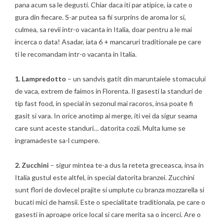
pana acum sa le degusti. Chiar daca iti par atipice, ia cate o
gura din fiecare. S-ar putea sa fii surprins de aroma lor si,
culmea, sa revii intr-o vacanta in Italia, doar pentru a le mai
incerca o data! Asadar, iata 6 + mancaruri traditionale pe care
ti le recomandam intr-o vacanta in Italia.
1. Lampredotto
– un sandvis gatit din maruntaiele stomacului
de vaca, extrem de faimos in Florenta. Il gasesti la standuri de
tip fast food, in special in sezonul mai racoros, insa poate fi
gasit si vara. In orice anotimp ai merge, iti vei da sigur seama
care sunt aceste standuri… datorita cozii. Multa lume se
ingramadeste sa-l cumpere.
2. Zucchini
– sigur mintea te-a dus la reteta greceasca, insa in
Italia gustul este altfel, in special datorita branzei. Zucchini
sunt flori de dovlecel prajite si umplute cu branza mozzarella si
bucati mici de hamsii. Este o specialitate traditionala, pe care o
gasesti in aproape orice local si care merita sa o incerci. Are o