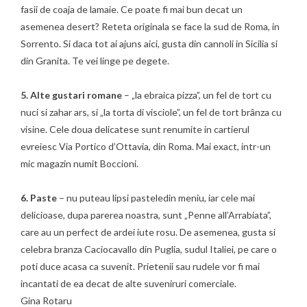
fasii de coaja de lamaie. Ce poate fi mai bun decat un
asemenea desert? Reteta originala se face la sud de Roma, in
Sorrento. Si daca tot ai ajuns aici, gusta din cannoli in Sicilia si
din Granita. Te vei linge pe degete.
5. Alte gustari romane
– „la ebraica pizza”, un fel de tort cu
nuci si zahar ars, si „la torta di visciole”, un fel de tort brânza cu
visine. Cele doua delicatese sunt renumite in cartierul
evreiesc Via Portico d’Ottavia, din Roma. Mai exact, intr-un
mic magazin numit Boccioni.
6. Paste
– nu puteau lipsi pasteledin meniu, iar cele mai
delicioase, dupa parerea noastra, sunt „Penne all’Arrabiata”,
care au un perfect de ardei iute rosu. De asemenea, gusta si
celebra branza Caciocavallo din Puglia, sudul Italiei, pe care o
poti duce acasa ca suvenit. Prietenii sau rudele vor fi mai
incantati de ea decat de alte suveniruri comerciale.
Gina Rotaru