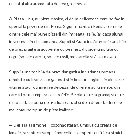
cu totul alta aroma fata de cea greceasca.
3. Pizza
– nu, nu pizza clasica, ci doua delicatese care se fac in
special la pizzeriile din Roma. Sigur ai auzit ca Roma are unele
dintre cele mai bune pizzerii din intreaga Italie, iar daca ajungi
in vreuna din ele, comanda Suppli si Arancini. Arancini sunt bile
de orez prajite si acoperite cu pesmet, d obicei umplute cu
ragu (sos de carne), sos de rosii, mozzarella si / sau mazare.
Suppli sunt tot bile de orez, dar gatite in varianta romana,
umplute cu branza. Le gasesti si in localuri Taglio – in ale caror
vitrine stau roti imense de pizza, de diferite sortimente, din
care iti poti cumpara cate o felie. Se plateste la gramaj si este
o modalitate buna de a-ti lua pranzul si de a degusta din cele
mai comune tipuri de pizza italiene.
4. Delizia al limone
– cozonac italian, umplut cu crema de
lamaie, stropit cu sirop Limoncello si acoperit cu frisca si mici