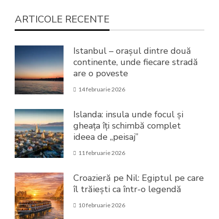
ARTICOLE RECENTE
Istanbul – orașul dintre două
continente, unde fiecare stradă
are o poveste
14 februarie 2026
Islanda: insula unde focul și
gheața îți schimbă complet
ideea de „peisaj”
11 februarie 2026
Croazieră pe Nil: Egiptul pe care
îl trăiești ca într-o legendă
10 februarie 2026