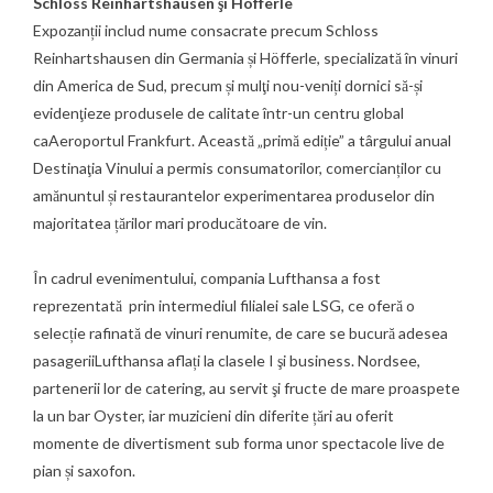
Schloss Reinhartshausen şi Höfferle
Expozanții includ nume consacrate precum Schloss
Reinhartshausen din Germania și Höfferle, specializată în vinuri
din America de Sud, precum și mulţi nou-veniți dornici să-și
evidenţieze produsele de calitate într-un centru global
caAeroportul Frankfurt. Această „primă ediție” a târgului anual
Destinaţia Vinului a permis consumatorilor, comercianților cu
amănuntul și restaurantelor experimentarea produselor din
majoritatea țărilor mari producătoare de vin.
În cadrul evenimentului, compania Lufthansa a fost
reprezentată prin intermediul filialei sale LSG, ce oferă o
selecție rafinată de vinuri renumite, de care se bucură adesea
pasageriiLufthansa aflați la clasele I şi business. Nordsee,
partenerii lor de catering, au servit şi fructe de mare proaspete
la un bar Oyster, iar muzicieni din diferite țări au oferit
momente de divertisment sub forma unor spectacole live de
pian și saxofon.