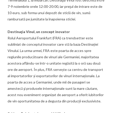
Terminalului 1, la îmbarcări. Destinaţia Vinul fost deschisă între
7-9 noiembrie orele 12:00-20:00, iar preţul de intrare este de
10 euro, sub forma unui depozit de sticlă de vin, sumă
rambursată pe jumătate la înapoierea sticlei.
Destinaţia Vinul, un concept inovator
Rolul Aeroportului Frankfurt (FRA) ca trendsetter este
subliniat de conceptul inovator care stă la baza Destinației
Vinului. La urma urmei, FRA este poarta de acces spre
regiunile producătoare de vinuri ale Germaniei, majoritatea
acestora aflându-se într-o unitate regăsită la o oră sau două
ore de aeroport. În plus, FRA servește ca centru de transport
al importatorilor și exportatorilor de vinuri internaționale. La
poarta de acces a Germaniei, unde mii de pasageri se
amestecă şi produsele internaționale sunt la mare căutare,
acest nou eveniment organizat de aeroport a oferit iubitorilor
de vin oportunitatea de a degusta din producții exclusiviste.