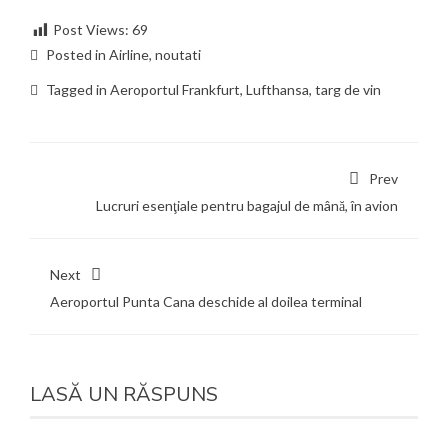
Post Views:
69
Posted in
Airline
,
noutati
Tagged in
Aeroportul Frankfurt
,
Lufthansa
,
targ de vin
Prev
Lucruri esenţiale pentru bagajul de mână, în avion
Next
Aeroportul Punta Cana deschide al doilea terminal
LASĂ UN RĂSPUNS