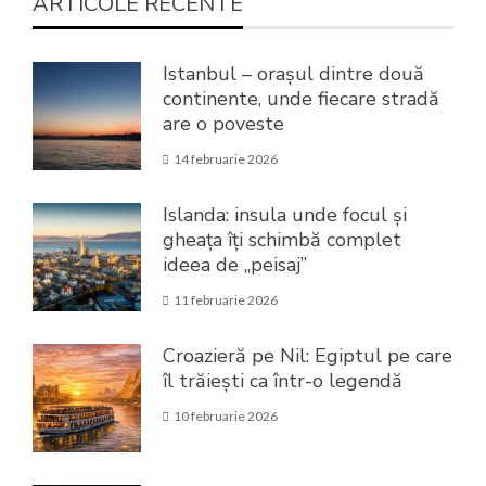
ARTICOLE RECENTE
Istanbul – orașul dintre două
continente, unde fiecare stradă
are o poveste
14 februarie 2026
Islanda: insula unde focul și
gheața îți schimbă complet
ideea de „peisaj”
11 februarie 2026
Croazieră pe Nil: Egiptul pe care
îl trăiești ca într-o legendă
10 februarie 2026