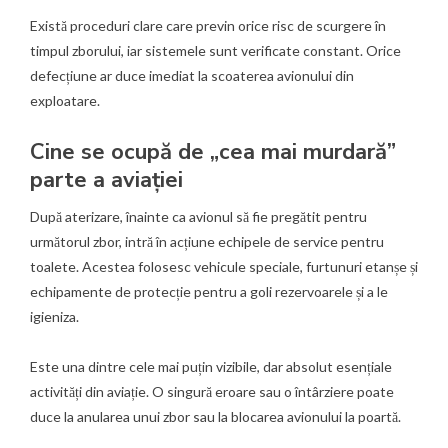
Există proceduri clare care previn orice risc de scurgere în
timpul zborului, iar sistemele sunt verificate constant. Orice
defecțiune ar duce imediat la scoaterea avionului din
exploatare.
Cine se ocupă de „cea mai murdară”
parte a aviației
După aterizare, înainte ca avionul să fie pregătit pentru
următorul zbor, intră în acțiune echipele de service pentru
toalete. Acestea folosesc vehicule speciale, furtunuri etanșe și
echipamente de protecție pentru a goli rezervoarele și a le
igieniza.
Este una dintre cele mai puțin vizibile, dar absolut esențiale
activități din aviație. O singură eroare sau o întârziere poate
duce la anularea unui zbor sau la blocarea avionului la poartă.