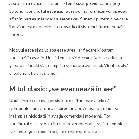
apă pentru evacuare, ci un sistem bazat pe vid. Când apeși
butonul, conținutul este aspirat rapid într-un rezervor special,
aflat în partea inferioară a aeronavei. Sunetul puternic pe care
îl auzi nu este un defect, ci dovada că sistemul funcționează
corect.
Motivul este simplu: apa este grea, iar fiecare kilogram
contează în aviație. Un sistem clasic de canalizare ar adăuga
greutate inutilă și ar complica structura avionului. Vidul rezolvă
problema eficient și sigur.
Mitul clasic: „se evacuează în aer”
Unul dintre cele mai persistente mituri este acela că
reziduurile sunt aruncate direct în aer. Acest lucru nu s-a
întâmplat niciodată în aviația comercială modernă. Tot
conținutul este stocat într-un rezervor etanș, sigilat complet,
care este golit doar la sol, de echipe specializate.