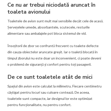
Ce nu ar trebui niciodată aruncat în
toaleta avionului
Toaletele de avion sunt mult mai sensibile decât cele de acasă.
Șervețelele umede, absorbantele, scutecele, resturile
alimentare sau ambalajele pot bloca sistemul de vid.
Însoțitorii de zbor se confruntă frecvent cu toalete defecte
din cauza obiectelor aruncate greșit. Iar o toaletă blocată în
timpul zborului nu este doar un inconvenient, ci poate deveni
o problemă de siguranță și confort pentru toți pasagerii.
De ce sunt toaletele atât de mici
Spațiul din avion este calculat la milimetru. Fiecare centimetru
câștigat pentru locuri sau culoare contează. De aceea,
toaletele sunt compacte, iar designul lor este optimizat
pentru funcționalitate, nu pentru confort.