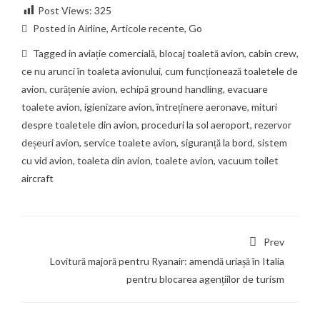
Post Views:
325
Posted in
Airline
,
Articole recente
,
Go
Tagged in
aviație comercială
,
blocaj toaletă avion
,
cabin crew
,
ce nu arunci în toaleta avionului
,
cum funcționează toaletele de
avion
,
curățenie avion
,
echipă ground handling
,
evacuare
toalete avion
,
igienizare avion
,
întreținere aeronave
,
mituri
despre toaletele din avion
,
proceduri la sol aeroport
,
rezervor
deșeuri avion
,
service toalete avion
,
siguranță la bord
,
sistem
cu vid avion
,
toaleta din avion
,
toalete avion
,
vacuum toilet
aircraft
Prev
Lovitură majoră pentru Ryanair: amendă uriașă în Italia
pentru blocarea agențiilor de turism