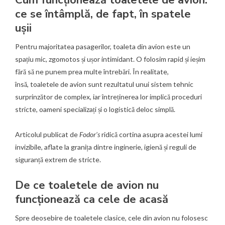
Cum funcționează toaletele de avion:
ce se întâmplă, de fapt, în spatele
ușii
Pentru majoritatea pasagerilor, toaleta din avion este un
spațiu mic, zgomotos și ușor intimidant. O folosim rapid și ieșim
fără să ne punem prea multe întrebări. În realitate,
însă, toaletele de avion sunt rezultatul unui sistem tehnic
surprinzător de complex, iar întreținerea lor implică proceduri
stricte, oameni specializați și o logistică deloc simplă.
Articolul publicat de
Fodor’s
ridică cortina asupra acestei lumi
invizibile, aflate la granița dintre inginerie, igienă și reguli de
siguranță extrem de stricte.
De ce toaletele de avion nu
funcționează ca cele de acasă
Spre deosebire de toaletele clasice, cele din avion nu folosesc