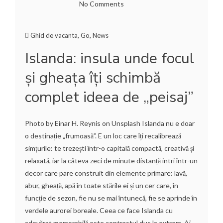
No Comments
Ghid de vacanta
,
Go
,
News
Islanda: insula unde focul
și gheața îți schimbă
complet ideea de „peisaj”
Photo by Einar H. Reynis on Unsplash Islanda nu e doar
o destinație „frumoasă”. E un loc care îți recalibrează
simțurile: te trezești într-o capitală compactă, creativă și
relaxată, iar la câteva zeci de minute distanță intri într-un
decor care pare construit din elemente primare: lavă,
abur, gheață, apă în toate stările ei și un cer care, în
funcție de sezon, fie nu se mai întunecă, fie se aprinde în
verdele aurorei boreale. Ceea ce face Islanda cu
adevărat memorabilă este contrastul dus la extrem. Ai