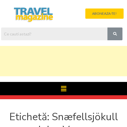
ABONEAZA-TE!
Etichetă:
Snæfellsjökull