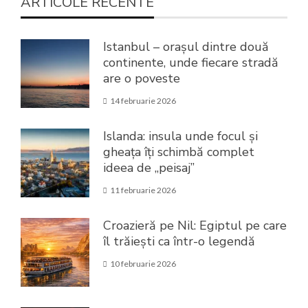
ARTICOLE RECENTE
Istanbul – orașul dintre două
continente, unde fiecare stradă
are o poveste
14 februarie 2026
Islanda: insula unde focul și
gheața îți schimbă complet
ideea de „peisaj”
11 februarie 2026
Croazieră pe Nil: Egiptul pe care
îl trăiești ca într-o legendă
10 februarie 2026