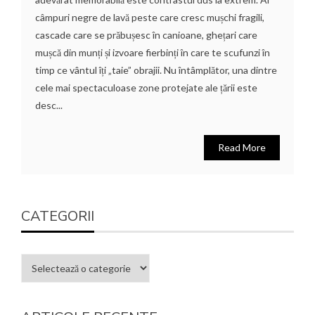
câmpuri negre de lavă peste care cresc mușchi fragili,
cascade care se prăbușesc în canioane, ghețari care
mușcă din munți și izvoare fierbinți în care te scufunzi în
timp ce vântul îți „taie” obrajii. Nu întâmplător, una dintre
cele mai spectaculoase zone protejate ale țării este
desc...
Read More
CATEGORII