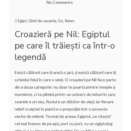
No Comments
Egipt
,
Ghid de vacanta
,
Go
,
News
Croazieră pe Nil: Egiptul
pe care îl trăiești ca într-o
legendă
Există călătorii care îți arată o țară, și există călătorii care îți
schimbă felul în care o simți. O croazieră pe Nil face parte
din a doua categorie: nu doar te poartă printre temple și
morminte, ci te plimbă printr-un univers de mituri în care
soarele e un zeu, fluviul e un dătător de viață, iar fiecare
relief sculptat în piatră e o propoziție într-o poveste
veche de milenii. Tocmai de aceea, Egiptul „se citește”
cel mai frumos de pe apă, port cu port, cu un egiptolog
alături și cu timpul curgând altfel. De ce Nilul e scena