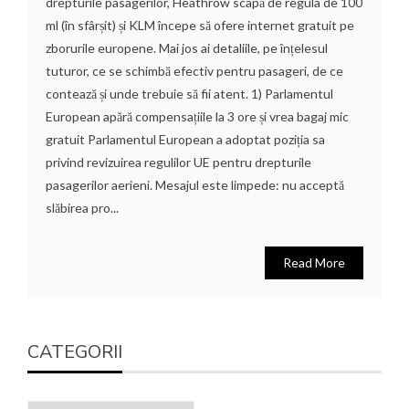
drepturile pasagerilor, Heathrow scapă de regula de 100
ml (în sfârșit) și KLM începe să ofere internet gratuit pe
zborurile europene. Mai jos ai detaliile, pe înțelesul
tuturor, ce se schimbă efectiv pentru pasageri, de ce
contează și unde trebuie să fii atent. 1) Parlamentul
European apără compensațiile la 3 ore și vrea bagaj mic
gratuit Parlamentul European a adoptat poziția sa
privind revizuirea regulilor UE pentru drepturile
pasagerilor aerieni. Mesajul este limpede: nu acceptă
slăbirea pro...
Read More
CATEGORII