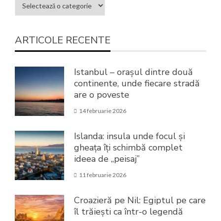
ARTICOLE RECENTE
Istanbul – orașul dintre două
continente, unde fiecare stradă
are o poveste
14 februarie 2026
Islanda: insula unde focul și
gheața îți schimbă complet
ideea de „peisaj”
11 februarie 2026
Croazieră pe Nil: Egiptul pe care
îl trăiești ca într-o legendă