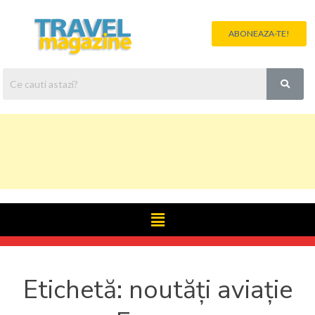
ABONEAZA-TE!
Etichetă:
noutăți aviație