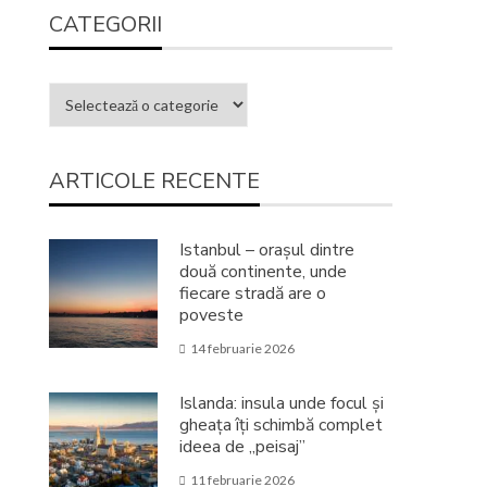
CATEGORII
ARTICOLE RECENTE
Istanbul – orașul dintre
două continente, unde
fiecare stradă are o
poveste
14 februarie 2026
Islanda: insula unde focul și
gheața îți schimbă complet
ideea de „peisaj”
11 februarie 2026