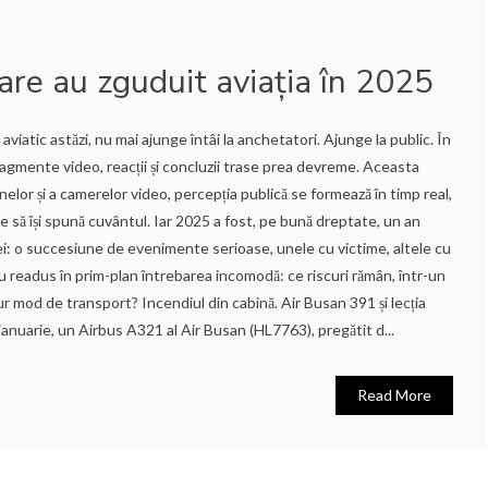
are au zguduit aviația în 2025
viatic astăzi, nu mai ajunge întâi la anchetatori. Ajunge la public. În
ragmente video, reacții și concluzii trase prea devreme. Aceasta
nelor și a camerelor video, percepția publică se formează în timp real,
le să își spună cuvântul. Iar 2025 a fost, pe bună dreptate, un an
ei: o succesiune de evenimente serioase, unele cu victime, altele cu
 au readus în prim-plan întrebarea incomodă: ce riscuri rămân, într-un
r mod de transport? Incendiul din cabină. Air Busan 391 și lecția
ianuarie, un Airbus A321 al Air Busan (HL7763), pregătit d...
Read More