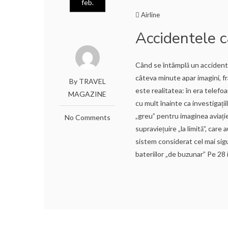
feb.
Airline
Accidentele c
Când se întâmplă un accident a
câteva minute apar imagini, f
By TRAVEL
este realitatea: în era telefoa
MAGAZINE
cu mult înainte ca investigații
„greu” pentru imaginea aviați
No Comments
supraviețuire „la limită”, care
sistem considerat cel mai sigu
bateriilor „de buzunar” Pe 28 