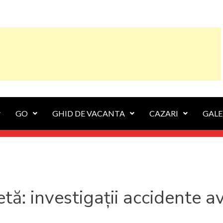
GO
GHID DE VACANTA
CAZARI
GALE
etă:
investigații accidente av