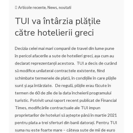
Articole recente
,
News
,
noutati
TUI va întârzia plățile
către hotelierii greci
Decizia celei mai mari companii de travel din lume pune
în pericol afacerile a sute de hotelieri greci, așa cum au
declarat reprezentanții acestora. TUI a decis de curând
să modifice unilateral contractele existente, fiind
schimbate termenele de plată, în condițiile în care plățile
sunt și așa întârziate. De regulă, plățile erau făcute în
termen de 60 de zile de la data încheierii programului
turistic. Potrivit unui raport recent publicat de Financial
Times, modificările contractuale ale TUI impun
proprietarilor de hoteluri să aștepte până în martie 2021
pentru plata a trei sferturi din banii datorați. Pentru TUI
suma nu este foarte mare – câteva sute de mii de euro