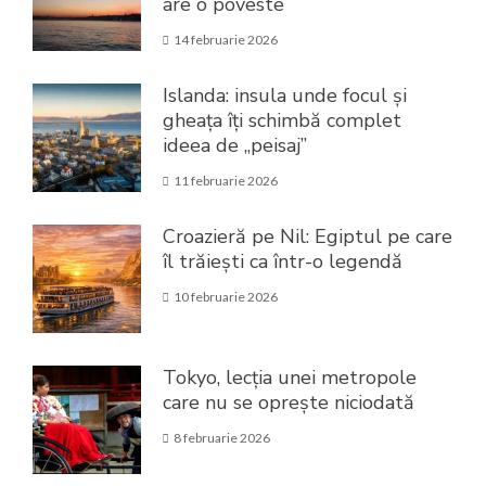
are o poveste
14 februarie 2026
Islanda: insula unde focul și
gheața îți schimbă complet
ideea de „peisaj”
11 februarie 2026
Croazieră pe Nil: Egiptul pe care
îl trăiești ca într-o legendă
10 februarie 2026
Tokyo, lecția unei metropole
care nu se oprește niciodată
8 februarie 2026