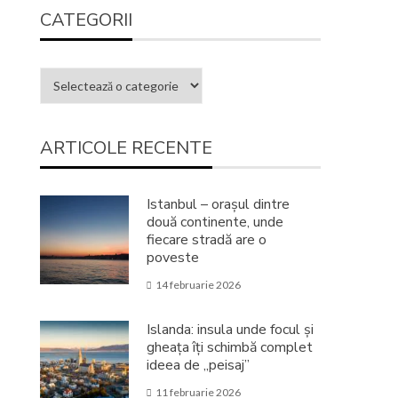
CATEGORII
ARTICOLE RECENTE
Istanbul – orașul dintre
două continente, unde
fiecare stradă are o
poveste
14 februarie 2026
Islanda: insula unde focul și
gheața îți schimbă complet
ideea de „peisaj”
11 februarie 2026