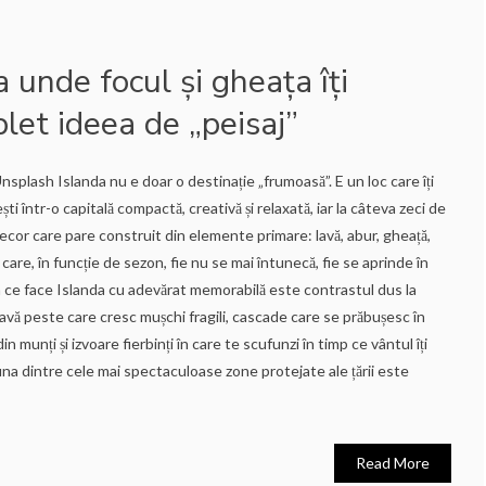
a unde focul și gheața îți
et ideea de „peisaj”
splash Islanda nu e doar o destinație „frumoasă”. E un loc care îți
ști într-o capitală compactă, creativă și relaxată, iar la câteva zeci de
decor care pare construit din elemente primare: lavă, abur, gheață,
r care, în funcție de sezon, fie nu se mai întunecă, fie se aprinde în
 ce face Islanda cu adevărat memorabilă este contrastul dus la
avă peste care cresc mușchi fragili, cascade care se prăbușesc în
n munți și izvoare fierbinți în care te scufunzi în timp ce vântul îți
, una dintre cele mai spectaculoase zone protejate ale țării este
Read More