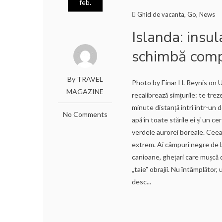
feb.
Ghid de vacanta
,
Go
,
News
Islanda: insul
schimbă compl
By TRAVEL
Photo by Einar H. Reynis on Un
MAGAZINE
recalibrează simțurile: te treze
minute distanță intri într-un 
No Comments
apă în toate stările ei și un ce
verdele aurorei boreale. Ceea
extrem. Ai câmpuri negre de l
canioane, ghețari care mușcă di
„taie” obrajii. Nu întâmplător
desc...