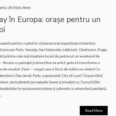
anta
,
Life Style
,
News
ay în Europa: orașe pentru un
oi
uperb pentru cupluri în căutarea unei experiențe romantice
ii precum Paris, Veneția, San Sebastián, Hallstatt, Giethoorn, Praga,
ră printre cele mai inspirate locuri de petrecut un weekend de
— fiecare cu peisajul și atmosfera sa unică, gata să transforme o
e de neuitat. Paris — orașul care a făcut din iubire un simbol Ce
Valentine’s Day decât Paris, supranumit City of Love? Orașul oferă
m: de la plimbări pe malurile Senei și priveliști cu Turnul Eiffel
a lumânărilor în restaurante intime și cafenele cu atmosferă pariziană.
..
Read More