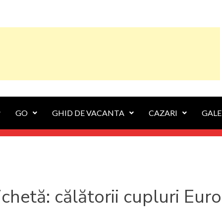
GO
GHID DE VACANTA
CAZARI
GALE
ichetă:
călătorii cupluri Eur