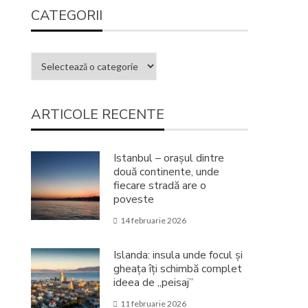
CATEGORII
ARTICOLE RECENTE
Istanbul – orașul dintre
două continente, unde
fiecare stradă are o
poveste
14 februarie 2026
Islanda: insula unde focul și
gheața îți schimbă complet
ideea de „peisaj”
11 februarie 2026