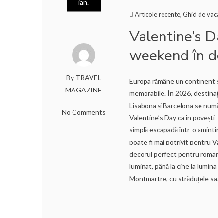
ian.
Articole recente
,
Ghid de vac
Valentine’s D
weekend în d
By TRAVEL
Europa rămâne un continent s
MAGAZINE
memorabile. În 2026, destinaț
Lisabona și Barcelona se numă
No Comments
Valentine’s Day ca în povești 
simplă escapadă într-o amintir
poate fi mai potrivit pentru 
decorul perfect pentru romantis
luminat, până la cine la lumin
Montmartre, cu străduțele sa.