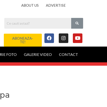
ABOUT US
ADVERTISE
ABONEAZA-
TE!
RIE FOTO
GALERIE VIDEO
CONTACT
opa