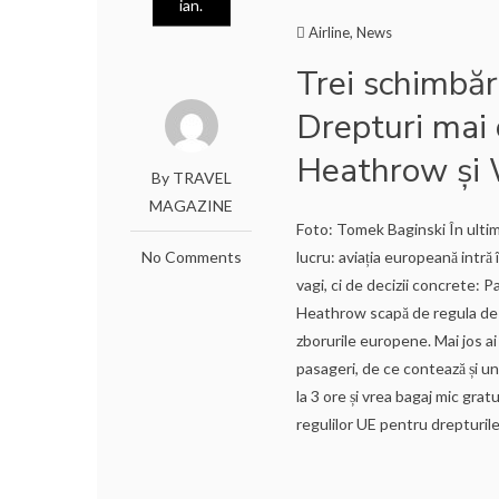
ian.
Airline
,
News
Trei schimbări
Drepturi mai c
Heathrow și 
By TRAVEL
MAGAZINE
Foto: Tomek Baginski În ultimel
No Comments
lucru: aviația europeană intră
vagi, ci de decizii concrete: Pa
Heathrow scapă de regula de 1
zborurile europene. Mai jos ai
pasageri, de ce contează și u
la 3 ore și vrea bagaj mic gra
regulilor UE pentru drepturile