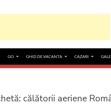
GO
GHID DE VACANTA
CAZARI
GALE
chetă:
călătorii aeriene Rom