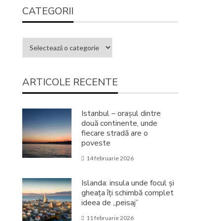
CATEGORII
ARTICOLE RECENTE
Istanbul – orașul dintre
două continente, unde
fiecare stradă are o
poveste
14 februarie 2026
Islanda: insula unde focul și
gheața îți schimbă complet
ideea de „peisaj”
11 februarie 2026