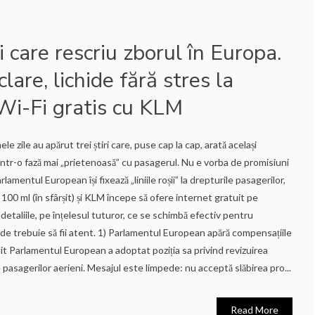
 care rescriu zborul în Europa.
lare, lichide fără stres la
Wi-Fi gratis cu KLM
e zile au apărut trei știri care, puse cap la cap, arată același
 într-o fază mai „prietenoasă” cu pasagerul. Nu e vorba de promisiuni
rlamentul European își fixează „liniile roșii” la drepturile pasagerilor,
00 ml (în sfârșit) și KLM începe să ofere internet gratuit pe
 detaliile, pe înțelesul tuturor, ce se schimbă efectiv pentru
nde trebuie să fii atent. 1) Parlamentul European apără compensațiile
tuit Parlamentul European a adoptat poziția sa privind revizuirea
 pasagerilor aerieni. Mesajul este limpede: nu acceptă slăbirea pro...
Read More