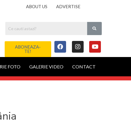
ABOUT US
ADVERTISE
ABONEAZA-
TE!
RIE FOTO
GALERIE VIDEO
CONTACT
ânia