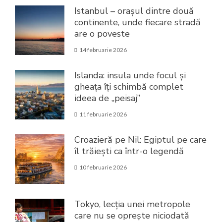
Istanbul – orașul dintre două
continente, unde fiecare stradă
are o poveste
14 februarie 2026
Islanda: insula unde focul și
gheața îți schimbă complet
ideea de „peisaj”
11 februarie 2026
Croazieră pe Nil: Egiptul pe care
îl trăiești ca într-o legendă
10 februarie 2026
Tokyo, lecția unei metropole
care nu se oprește niciodată